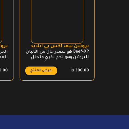
بروتين بيف اكس بي ابلايد
بروت
Beef-XP هو مصدر خال من الألبان
الحل 
للبروتين وهو لحم بقري متحلل
العض
بنسبة 100٪ مصدره الأبقار.
عرض المنتج
0.00
₪
380.00