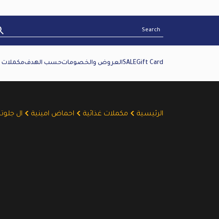
Gift Card
SALE
العروض والخصومات
حسب الهدف
مكملات غ
الرئيسية
مكملات غذائية
احماض امينية
ال جلوتا