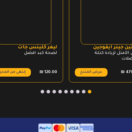
ين جينر ايفوجين
ليفر كلينس جات
الأمثل لزيادة كتلة
لصحة كبد افضل
لات
عرض المنتج
إنتهى من المخز
₪
120.00
₪
47