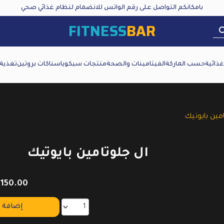
بامكانكم التواصل على رقم الواتس للانضمام لنظام غذائي صحي
FITNESS
BAR
ذائية
حسب الماركة
الفيتامينات والصحة
منتجات سيكويا
سناكات بروتين
تغذية
مين بايوتيك
ال جلوتامين بايوتيك
150.00
إضافة إ