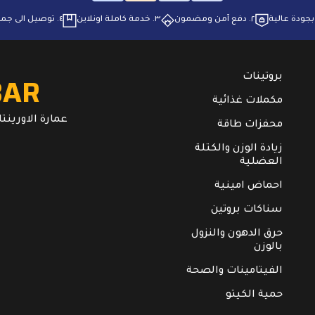
٢. ⁠دفع آمن ومضمون
٣. ⁠خدمة كاملة اونلاين
٤. ⁠توصيل الى جميع انحاء البلاد
BAR
بروتينات
مكملات غذائية
عمارة الاورينتال. ال
محفزات طاقة
زيادة الوزن والكتلة
العضلية
احماض امينية
سناكات بروتين
حرق الدهون والنزول
بالوزن
الفيتامينات والصحة
حمية الكيتو