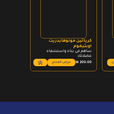
كرياتين مونوهايدريت
جريسينيا 
اوبتيموم
لسد شهيتك 
ساهم في بناء واستشفاء
عضلاتك
ن
عرض المنتج
ع
₪
179.00
₪
200.00