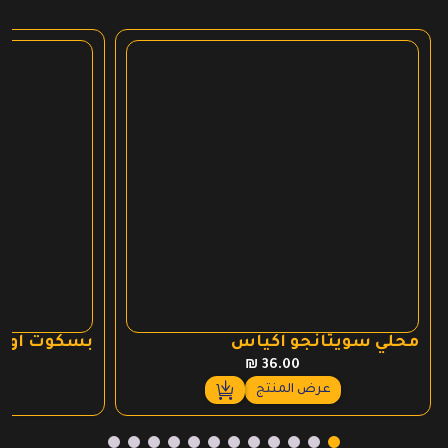
محلي سويتانجو اكياس
بسكوت اوري
₪
36.00
عرض المنتج