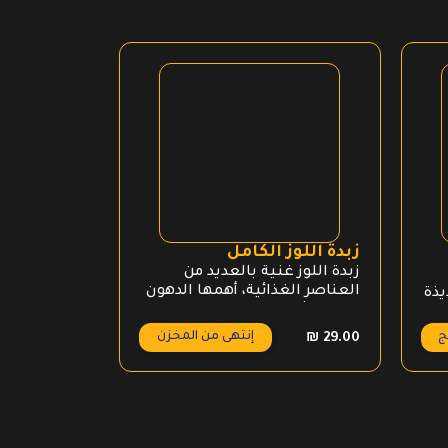
زبدة اللوز الكامل
بودرة شوك
زبدة اللوز غنية بالعديد من
العناصر الغذائية، أهمها الدهون
يذة
غير المشبعة ومضادات
الأكسدة، والتي لها فوائد عديدة
ج
إنتهى من المخزن
ع
₪
45.00
₪
29.00
لصحة الجسم والوقاية من
الأمراض