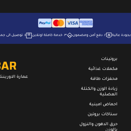
٢. ⁠دفع آمن ومضمون
٣. ⁠خدمة كاملة اونلاين
٤. ⁠توصيل الى جميع انحاء البلاد
BAR
بروتينات
مكملات غذائية
عمارة الاورينتال. ال
محفزات طاقة
زيادة الوزن والكتلة
العضلية
احماض امينية
سناكات بروتين
حرق الدهون والنزول
بالوزن