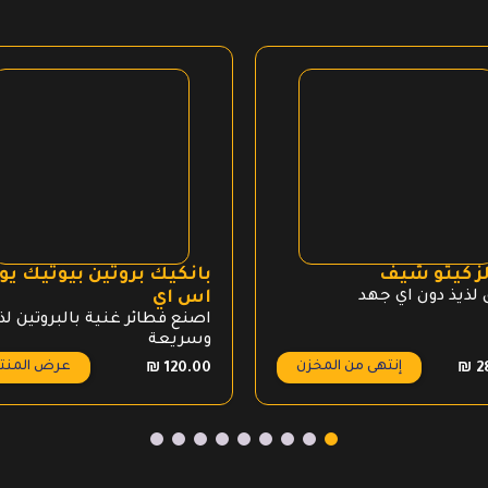
لز كيتو شيف
بانكيك بروتين بيوتيك يو
لذيذ دون اي جهد
اس اي
اصنع فطائر غنية بالبروتين لذ
وسريعة
إنتهى من المخزن
عرض المنت
₪
120.00
₪
2