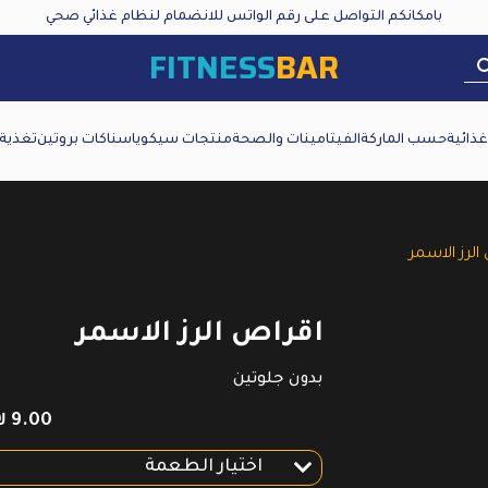
بامكانكم التواصل على رقم الواتس للانضمام لنظام غذائي صحي
FITNESS
BAR
ذائية
حسب الماركة
الفيتامينات والصحة
منتجات سيكويا
سناكات بروتين
تغذية
الرز الاسمر
اقراص الرز الاسمر
بدون جلوتين
₪
9.00