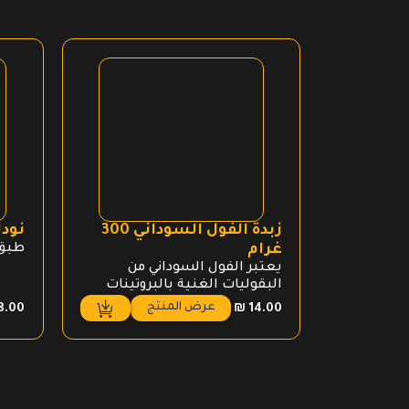
زبدة الفول السوداني 300
نود
غرام
طبق 
يعتبر الفول السوداني من
البقوليات الغنية بالبروتينات
والدهون والقليلة بالكربوهيدرات
عرض المنتج
8.00
₪
14.00