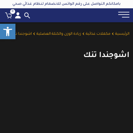
بامكانكم التواصل على رقم الواتس للانضمام لنظام غذائي صحي
0
oolbar
الرئيسية
مكملات غذائية
زيادة الوزن والكتلة العضلية
اشوجندا تنك
اشوجندا تنك