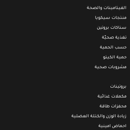
الفيتامينات والصحة
منتجات سيكويا
سناكات بروتين
تغذية صحيّة
حسب الحمية
حمية الكيتو
مشروبات صحية
بروتينات
مكملات غذائية
محفزات طاقة
زيادة الوزن والكتلة العضلية
احماض امينية