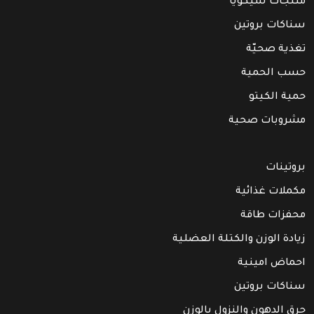
منتجات سيكويا
سناكات بروتين
تغذية صحيّة
حسب الحمية
حمية الكيتو
مشروبات صحية
بروتينات
مكملات غذائية
محفزات طاقة
زيادة الوزن والكتلة العضلية
احماض امينية
سناكات بروتين
حرق الدهون والنزول بالوزن