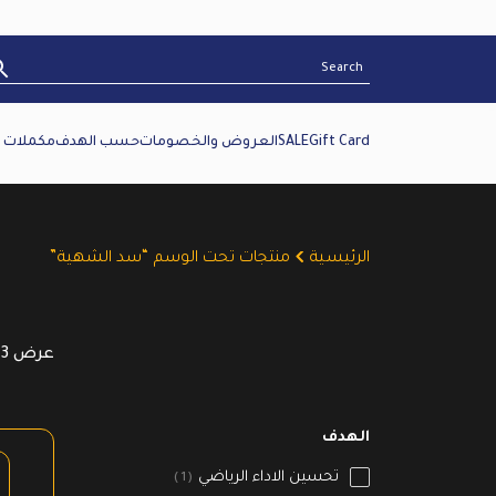
Gift Card
SALE
العروض والخصومات
حسب الهدف
مكملات غ
الرئيسية
منتجات تحت الوسم “سد الشهية”
عرض ⁦3⁩ من كل النتائج
الهدف
تحسين الاداء الرياضي
1