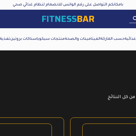
بامكانكم التواصل على رقم الواتس للانضمام لنظام غذائي صحي
FITNESS
BAR
ذائية
حسب الماركة
الفيتامينات والصحة
منتجات سيكويا
سناكات بروتين
تغذية