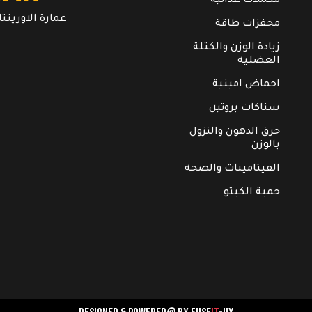
مكملات غذائية
عمارة الاورينتال. ال
محفزات طاقة
زيادة الوزن والكتلة
العضلية
احماض امينية
سناكات بروتين
حرق الدهون والنزول
بالوزن
الفيتامينات والصحة
حمية الكيتو