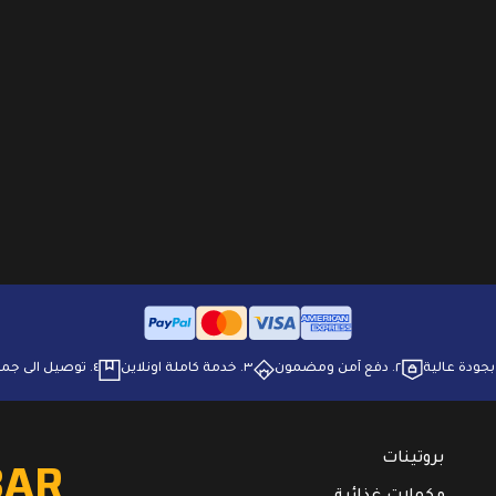
٢. ⁠دفع آمن ومضمون
٣. ⁠خدمة كاملة اونلاين
٤. ⁠توصيل الى جميع انحاء البلاد
BAR
بروتينات