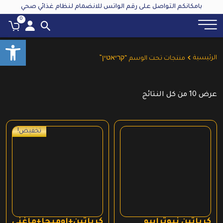
بامكانكم التواصل على رقم الواتس للانضمام لنظام غذائي صحي
0
oolbar
الرئيسية
منتجات تحت الوسم “קריאטין”
عرض ⁦10⁩ من كل النتائج
تخفيض!
كرياتين نيوترابيو
كرياتين+اوميجا+ماغني