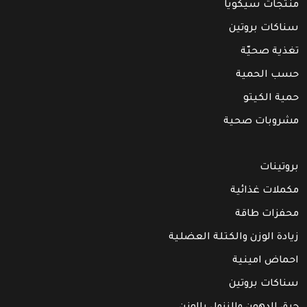
منتجات سيكويا
سناكات بروتين
تغذية صحيّة
حسب الحمية
حمية الكيتو
مشروبات صحية
بروتينات
مكملات غذائية
محفزات طاقة
زيادة الوزن والكتلة العضلية
احماض امينية
سناكات بروتين