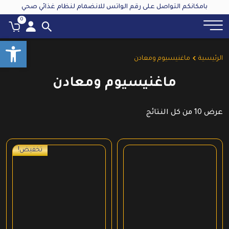
بامكانكم التواصل على رقم الواتس للانضمام لنظام غذائي صحي
0
oolbar
الرئيسية
ماغنيسيوم ومعادن
ماغنيسيوم ومعادن
عرض ⁦10⁩ من كل النتائج
تخفيض!