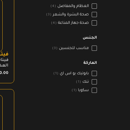
العظام والمفاصل
4
صحة البشرة والشعر
3
صحة جهاز المناعة
4
الجنس
مناسب للجنسين
3
فيتامين
الماركة
العظ
امتص
0.00
بايوتيك يو اس اي
1
الهض
تنك
الكا
1
والع
سكويا
1
العظا