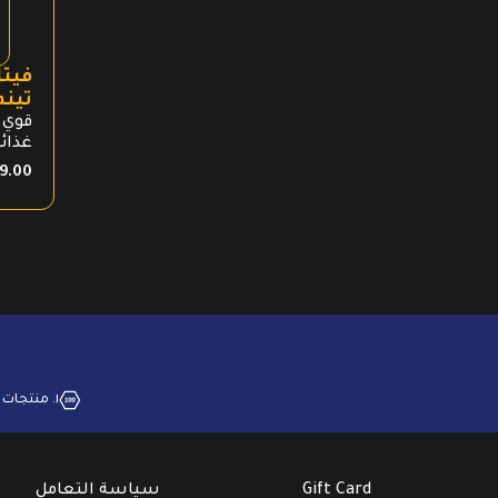
فيتا
تينم
قوي 
غذائي
9.00
١. منتجات بجودة عالية
Gift Card
سياسة التعامل