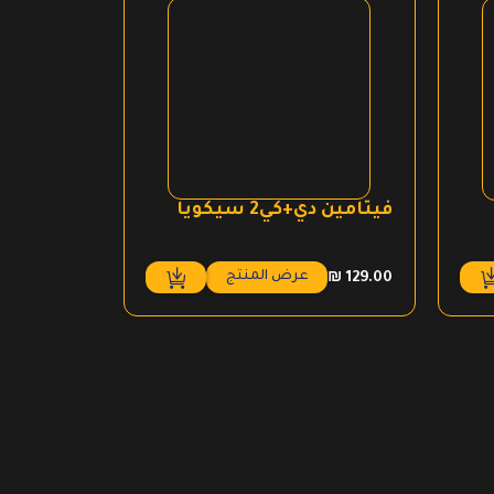
فيتامين دي+كي2 سيكويا
عرض المنتج
₪
129.00