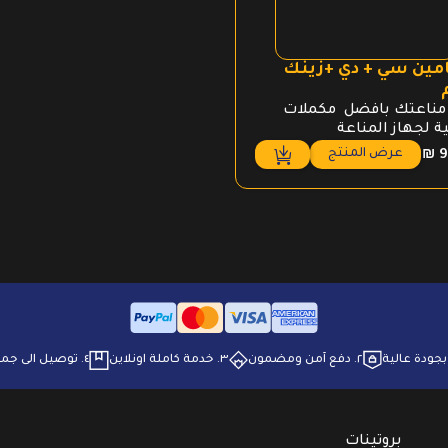
مين سي + دي +زينك
مناعتك بافضل مكملات
ة لجهاز المناعة
عرض المنتج
₪
9
٢. ⁠دفع آمن ومضمون
٣. ⁠خدمة كاملة اونلاين
٤. ⁠توصيل الى جميع انحاء البلاد
بروتينات