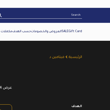
Gift Card
SALE
العروض والخصومات
حسب الهدف
مكملات غ
الرئيسية
فيتامين د
عرض ⁦4⁩ من كل النتائج
الهدف