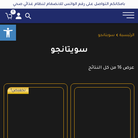
بامكانكم التواصل على رقم الواتس للانضمام لنظام غذائي صحي
0
oolbar
الرئيسية
سويتانجو
سويتانجو
عرض ⁦16⁩ من كل النتائج
تخفيض!