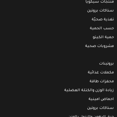
منتجات سيكويا
سناكات بروتين
تغذية صحيّة
حسب الحمية
حمية الكيتو
مشروبات صحية
بروتينات
مكملات غذائية
محفزات طاقة
زيادة الوزن والكتلة العضلية
احماض امينية
سناكات بروتين