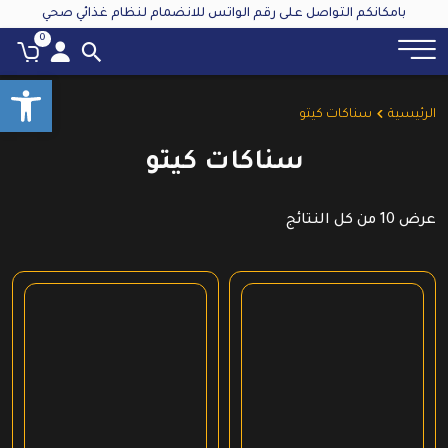
بامكانكم التواصل على رقم الواتس للانضمام لنظام غذائي صحي
0
oolbar
الرئيسية
سناكات كيتو
سناكات كيتو
عرض ⁦10⁩ من كل النتائج