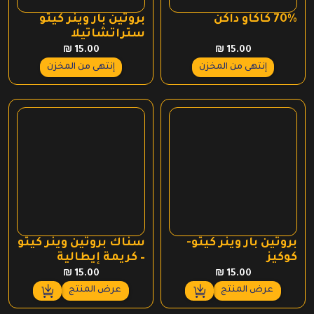
70% كاكاو داكن
بروتين بار وينر كيتو
ستراتشاتيلا
₪
15.00
₪
15.00
إنتهى من المخزن
إنتهى من المخزن
بروتين بار وينر كيتو-
سناك بروتين وينر كيتو
كوكيز
– كريمة إيطالية
زاباجليوني
₪
15.00
₪
15.00
عرض المنتج
عرض المنتج