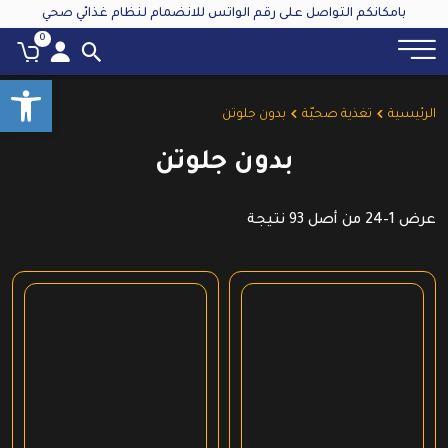
بامكانكم التواصل على رقم الواتس للانضمام لنظام غذائي صحي
0
oolbar
الرئيسية
تغذية صحيّة
بدون جلوتن
بدون جلوتن
عرض 1–24 من أصل 93 نتيجة