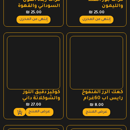
والليمون
السوداني والقهوة
₪
25.00
₪
25.00
إنتهى من المخزن
إنتهى من المخزن
كعك الرز المنفوخ
كوكيز دقيق اللوز
رايس اب 60غرام
والشوكلاتة داني
وجليت
₪
27.00
₪
8.00
عرض المنتج
عرض المنتج