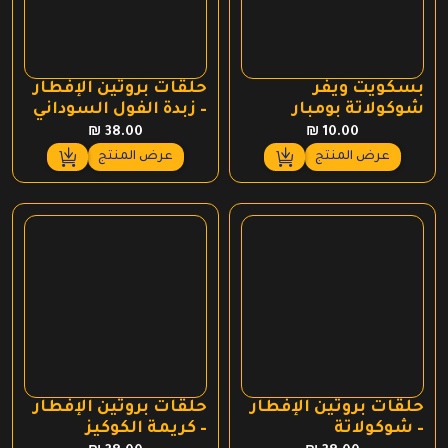
بسكويت ويفر
حلقات بروتين الإفطار
شوكولاتة بومبار
– زبدة الفول السوداني
(250 غرام)
₪
38.00
₪
10.00
عرض المنتج
عرض المنتج
حلقات بروتين الإفطار
حلقات بروتين الإفطار
– شوكولاتة
– كريمة الكوكيز