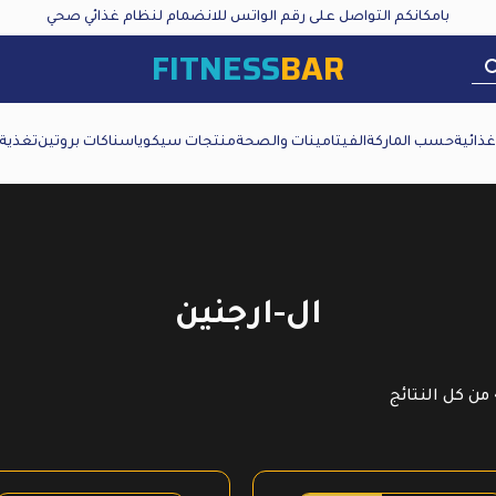
بامكانكم التواصل على رقم الواتس للانضمام لنظام غذائي صحي
FITNESS
BAR
ذائية
حسب الماركة
الفيتامينات والصحة
منتجات سيكويا
سناكات بروتين
تغذية
ال-ارجنين