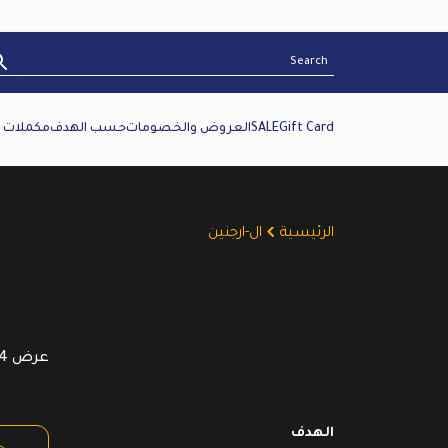
Gift Card
SALE
العروض والخصومات
حسب الهدف
مكملات غ
الرئيسية
ال-ارجنين
عرض ⁦4⁩ من كل النتائج
الهدف