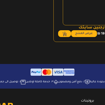
رجنين سايتك
عرض المنتج
₪
18
٢. ⁠دفع آمن ومضمون
٣. ⁠خدمة كاملة اونلاين
٤. ⁠توصيل الى جميع انحاء البلاد
بروتينات