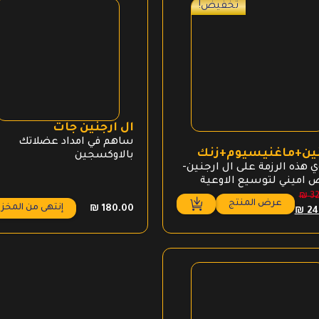
تخفيض!
ال ارجنين جات
ساهم في امداد عضلاتك
نين+ماغنيسيوم+زنك
بالاوكسجين
 هذه الرزمة على ال ارجنين-
 اميني لتوسيع الاوعية
وية وضخ الاوكسجين
₪
32
عرض المنتج
ر
السعر
لات ماغنيسيوم-لمنع
إنتهى من المخز
₪
180.00
₪
24
لي
الحالي
نجات وتحسين جودة النوم
هو:
تعزيز صحة الجسم
₪ 249.00.