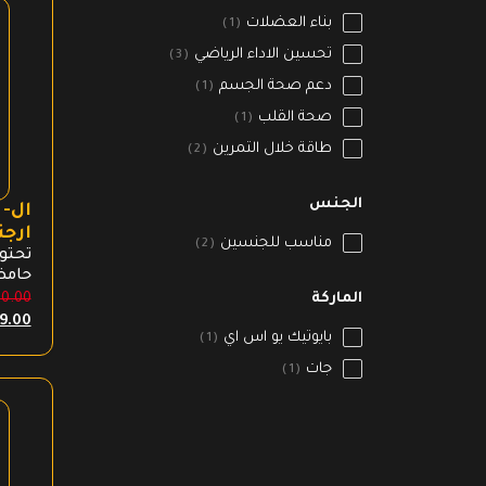
بناء العضلات
1
تحسين الاداء الرياضي
3
دعم صحة الجسم
1
صحة القلب
1
طاقة خلال التمرين
2
الجنس
ال-
ارج
مناسب للجنسين
2
تحتوي
حامض
الدم
الماركة
0.00
السع
للعض
9.00
الأص
بايوتيك يو اس اي
التش
1
هو:
زنك-
جات
1
₪ 320.00.