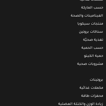
حسب الماركة
الفيتامينات والصحة
منتجات سيكويا
سناكات بروتين
تغذية صحيّة
حسب الحمية
حمية الكيتو
مشروبات صحية
بروتينات
مكملات غذائية
محفزات طاقة
زيادة الوزن والكتلة العضلية