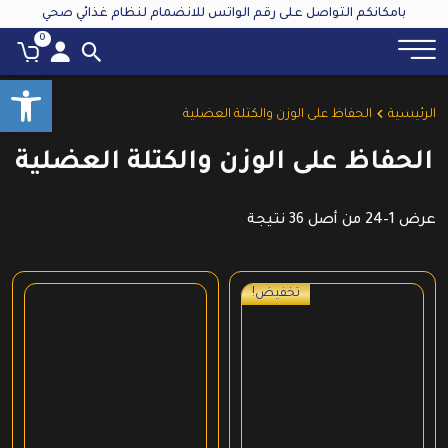
بامكانكم التواصل على رقم الواتس للانضمام لنظام غذائي صحي
0
oolbar
الرئيسية
الحفاظ على الوزن والكتلة العضلية
الحفاظ على الوزن والكتلة العضلية
عرض 1–24 من أصل 36 نتيجة
تخفيض!