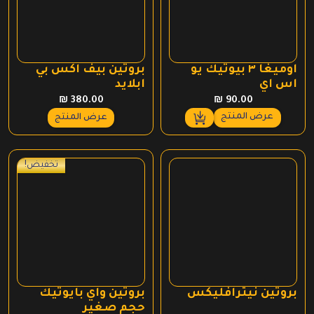
اوميغا ٣ بيوتيك يو
بروتين بيف اكس بي
اس اي
ابلايد
₪
90.00
₪
380.00
عرض المنتج
عرض المنتج
تخفيض!
بروتين نيترافليكس
بروتين واي بايوتيك
حجم صغير