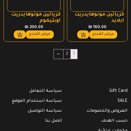
كرياتين مونوهايدريت
كرياتين مونوهايدريت
ابلايد
اوبتيموم
₪
200.00
₪
160.00
عرض المنتج
عرض المنتج
←
2
1
Gift Card
سياسة التعامل
SALE
سياسة استخدام الموقع
العروض والخصومات
سياسة التوصيل
حسب الهدف
اتصل بنا
مكملات غذائية