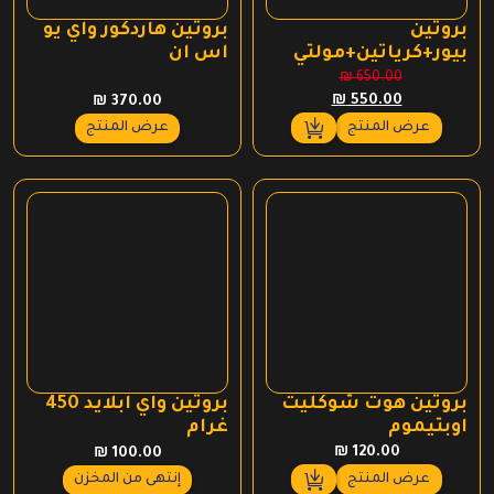
بروتين
بروتين هاردكور واي يو
بيور+كرياتين+مولتي
اس ان
فيتامين بيوتيك
₪
650.00
السعر
السعر
₪
550.00
₪
370.00
الأصلي
الحالي
عرض المنتج
عرض المنتج
هو:
هو:
₪ 550.00.
₪ 650.00.
بروتين هوت شوكليت
بروتين واي ابلايد 450
اوبتيموم
غرام
₪
120.00
₪
100.00
عرض المنتج
إنتهى من المخزن